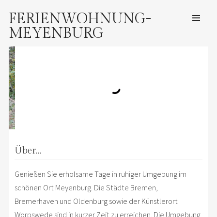
FERIENWOHNUNG-
SKIP TO CONTENT
MEYENBURG
Me
Über…
Genießen Sie erholsame Tage in ruhiger Umgebung im
schönen Ort Meyenburg. Die Städte Bremen,
Bremerhaven und Oldenburg sowie der Künstlerort
Worpswede sind in kurzer Zeit zu erreichen. Die Umgebung